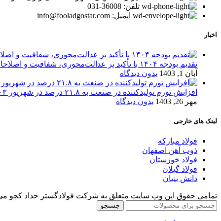
تلفن: 36008-031
ایمیل: info@fooladgostar.com
اخبار
تقدیم بودجه ۱۴۰۴ با تأکید بر عدالت‌محوری، شفافیت و اصلاحات اقتصادی
آبان 1, 1403
بدون دیدگاه
افزایش تورم تولیدکننده در صنعت به ۲۱.۸ درصد در شهریور ۱۴۰۳
مهر 26, 1403
بدون دیدگاه
لینک های خارجی
فولاد مبارکه
ذوب آهن اصفهان
فولاد خوزستان
فولاد گیلان
دانش بنیان
تمامی حقوق این وب سایت متعلق به شرکت فولادگستر حداد کچو می‌
جستجو