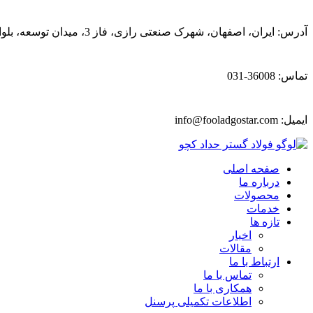
آدرس: ایران، اصفهان، شهرک صنعتی رازی، فاز 3، میدان توسعه، بلوار پیشتازان
تماس: 36008-031
ایمیل:
info@fooladgostar.com
صفحه اصلی
درباره ما
محصولات
خدمات
تازه ها
اخبار
مقالات
ارتباط با ما
تماس با ما
همکاری با ما
اطلاعات تکمیلی پرسنل