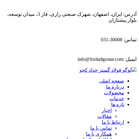
آدرس: ایران، اصفهان، شهرک صنعتی رازی، فاز 3، میدان توسعه،
بلوار پیشتازان
تماس: 36008-031
ایمیل:
info@fooladgostar.com
صفحه اصلی
درباره ما
محصولات
خدمات
تازه ها
اخبار
مقالات
ارتباط با ما
تماس با ما
همکاری با ما