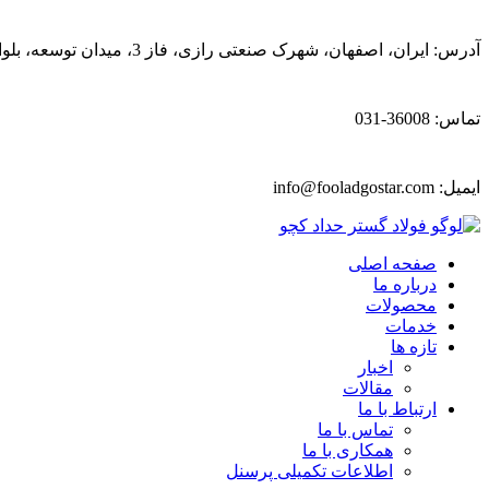
آدرس: ایران، اصفهان، شهرک صنعتی رازی، فاز 3، میدان توسعه، بلوار پیشتازان
تماس: 36008-031
ایمیل:
info@fooladgostar.com
صفحه اصلی
درباره ما
محصولات
خدمات
تازه ها
اخبار
مقالات
ارتباط با ما
تماس با ما
همکاری با ما
اطلاعات تکمیلی پرسنل