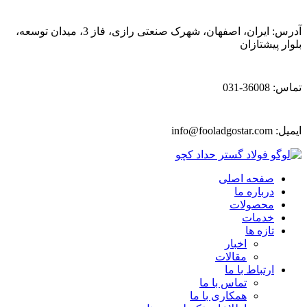
آدرس: ایران، اصفهان، شهرک صنعتی رازی، فاز 3، میدان توسعه،
بلوار پیشتازان
تماس: 36008-031
ایمیل:
info@fooladgostar.com
صفحه اصلی
درباره ما
محصولات
خدمات
تازه ها
اخبار
مقالات
ارتباط با ما
تماس با ما
همکاری با ما