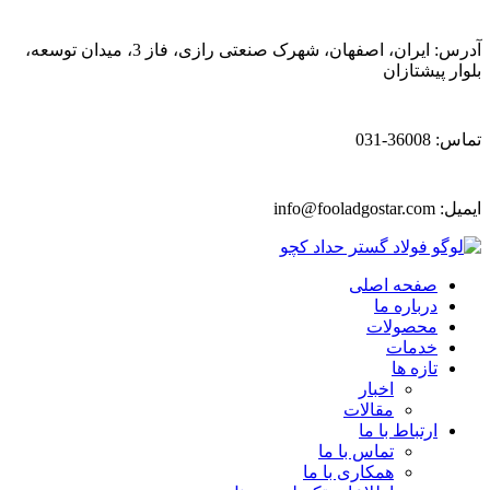
آدرس: ایران، اصفهان، شهرک صنعتی رازی، فاز 3، میدان توسعه،
بلوار پیشتازان
تماس: 36008-031
ایمیل:
info@fooladgostar.com
صفحه اصلی
درباره ما
محصولات
خدمات
تازه ها
اخبار
مقالات
ارتباط با ما
تماس با ما
همکاری با ما