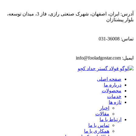
آدرس: ایران، اصفهان، شهرک صنعتی رازی، فاز 3، میدان توسعه،
بلوار پیشتازان
تماس: 36008-031
ایمیل:
info@fooladgostar.com
صفحه اصلی
درباره ما
محصولات
خدمات
تازه ها
اخبار
مقالات
ارتباط با ما
تماس با ما
همکاری با ما