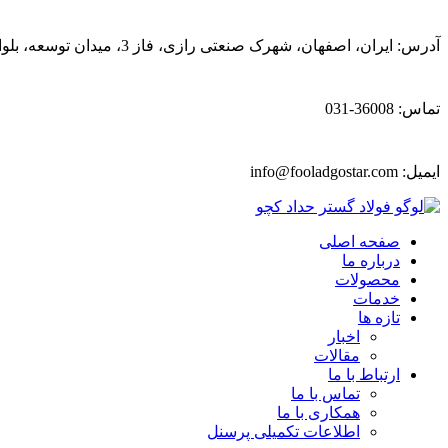
آدرس: ایران، اصفهان، شهرک صنعتی رازی، فاز 3، میدان توسعه، بلوار پیشتازان
تماس: 36008-031
ایمیل:
info@fooladgostar.com
صفحه اصلی
درباره ما
محصولات
خدمات
تازه ها
اخبار
مقالات
ارتباط با ما
تماس با ما
همکاری با ما
اطلاعات تکمیلی پرسنل