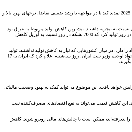
این افزایش در حالی است که اوپک پلاس (متشکل از اوپک و متحدانش مانند روسیه) در ماه گذشته تصمیم گرفت کاهش تولید را تا پایان سال 2025 تمدید کند تا در مواجهه با رشد ضعیف تقاضا، نرخهای بهره بالا و
فزایش تولید کمتری نسبت به نیجریه داشتند. بیشترین کاهش تولید مربوط به عراق بود
که به 50 هزار بشکه در روز کاهش یافت. عراق که نتوانسته به سقف تولید 4 میلیون بشکه در روز پایبند باشد، در ماه مه 4.195 میلیون بشکه در روز تولید کرد که 7000 بشکه در روز نسبت به آوریل کاهش
ید مازاد را دارد. در میان کشورهایی که نیاز به کاهش تولید نداشتند، تولید
نفت ایران به 3.2 میلیون بشکه در روز رسید که برابر با نرخ ثبت شده در نوامبر 2023 بود و این بالاترین مقدار از سال 2018 به شمار می‌رود. جواد اوجی، وزیر نفت ایران، روز سه‌شنبه اعلام کرد که ایران به 17
گیرند.
3 میلیون بشکه در روز و فروش نفت به 17 کشور، درآمدهای نفتی ایران افزایش خواهد یافت. این موضوع می‌تواند کمک به بهبود وضعیت مالیاتی
د. این کاهش قیمت می‌تواند به نفع اقتصادهای مصرف‌کننده نفت
 را پذیرفته‌اند، ممکن است با چالش‌های مالی روبرو شوند. کاهش