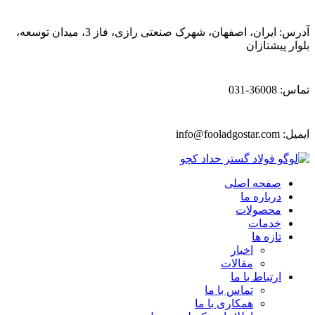
آدرس: ایران، اصفهان، شهرک صنعتی رازی، فاز 3، میدان توسعه،
بلوار پیشتازان
تماس: 36008-031
ایمیل:
info@fooladgostar.com
صفحه اصلی
درباره ما
محصولات
خدمات
تازه ها
اخبار
مقالات
ارتباط با ما
تماس با ما
همکاری با ما